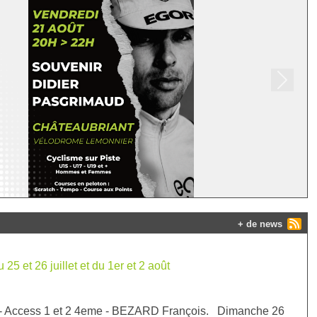
Next
+ de news
5 et 26 juillet et du 1er et 2 août
 - Access 1 et 2 4eme - BEZARD François. Dimanche 26