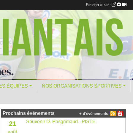
Participer au site :
ES ÉQUIPES
NOS ORGANISATIONS SPORTIVES
Prochains événements
+ d'évènements
Souvenir D. Pasgrimaud - PISTE
21
août