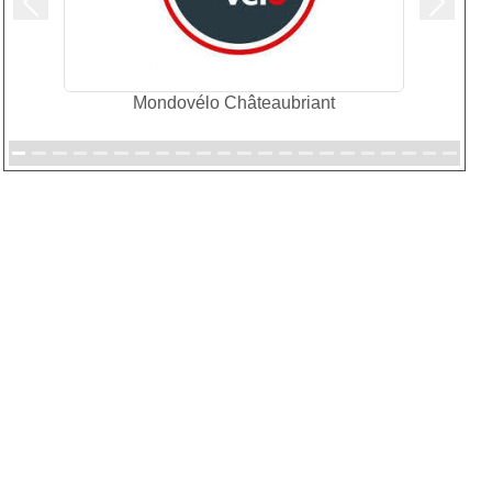
Précedent
Suivan
Mondovélo Châteaubriant