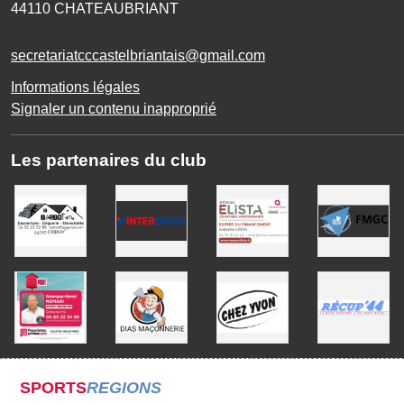
44110
CHATEAUBRIANT
secretariatcccastelbriantais@gmail.com
Informations légales
Signaler un contenu inapproprié
Les partenaires du club
SPORTS
REGIONS