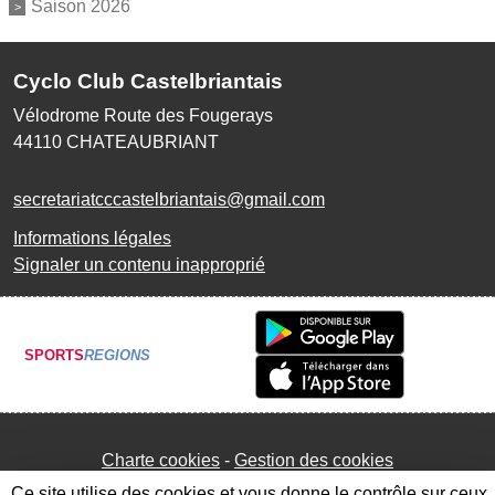
Saison 2026
Cyclo Club Castelbriantais
Vélodrome Route des Fougerays
44110
CHATEAUBRIANT
secretariatcccastelbriantais@gmail.com
Informations légales
Signaler un contenu inapproprié
SPORTS
REGIONS
Charte cookies
Gestion des cookies
Ce site utilise des cookies et vous donne le contrôle sur ceux